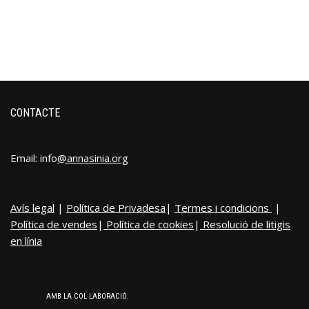
CONTACTE
Email: info
@annasinia.org
Avís legal
|
Política de Privadesa
|
Termes i condicions
|
Política de vendes
|
Política de cookies
|
Resolució de litigis
en línia
AMB LA COL·LABORACIÓ: