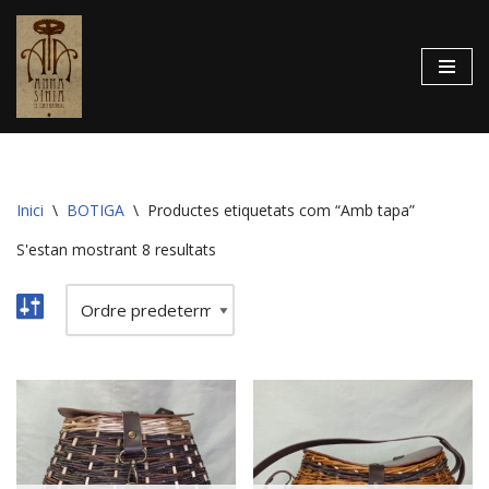
Vés
al
contingut
Inici
\
BOTIGA
\
Productes etiquetats com “Amb tapa”
S'estan mostrant 8 resultats