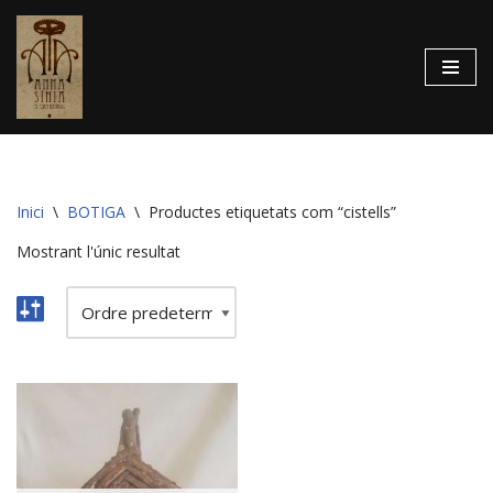
Vés
al
contingut
Inici
\
BOTIGA
\
Productes etiquetats com “cistells”
Mostrant l'únic resultat