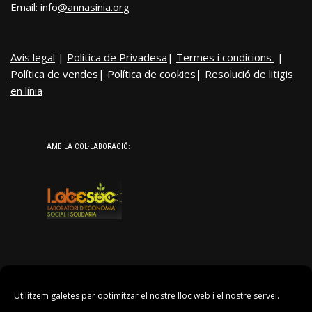
Email: info
@annasinia.org
Avís legal
|
Política de Privadesa
|
Termes i condicions
|
Política de vendes
|
Política de cookies
|
Resolució de litigis
en línia
AMB LA COL·LABORACIÓ:
Utilitzem galetes per optimitzar el nostre lloc web i el nostre servei.
AGRAÏMENTS