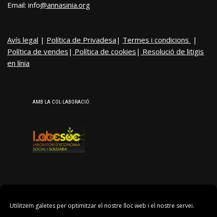
Email: info
@annasinia.org
Avís legal
|
Política de Privadesa
|
Termes i condicions
|
Política de vendes
|
Política de cookies
|
Resolució de litigis
en línia
AMB LA COL·LABORACIÓ:
Utilitzem galetes per optimitzar el nostre lloc web i el nostre servei.
AGRAÏMENTS