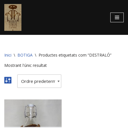
Vés
al
contingut
Inici
\
BOTIGA
\
Productes etiquetats com “DESTRALÓ”
Mostrant l'únic resultat