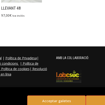
LLEVANT 48
97,00
€
Iva inclòs
al
|
Política de Privadesa
|
AMB LA COL·LABORACIÓ:
i condicions
|
Política de
|
Política de cookies
|
Resolució
 en línia
Acceptar galetes