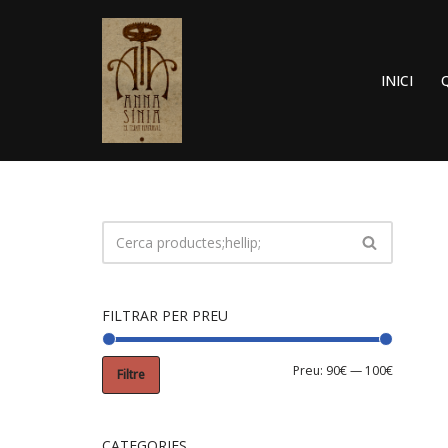
Vés
al
INICI
contingut
FILTRAR PER PREU
Preu:
90€
—
100€
Filtre
CATEGORIES