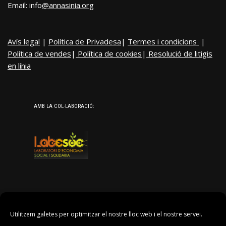
Email: info
@annasinia.org
Avís legal
|
Política de Privadesa
|
Termes i condicions
|
Política de vendes
|
Política de cookies
|
Resolució de litigis
en línia
AMB LA COL·LABORACIÓ:
Utilitzem galetes per optimitzar el nostre lloc web i el nostre servei.
AGRAÏMENTS