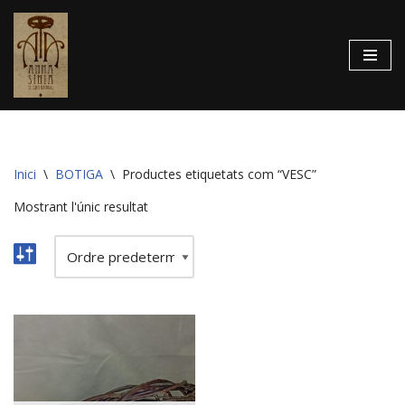
Vés
al
contingut
Inici
\
BOTIGA
\
Productes etiquetats com “VESC”
Mostrant l'únic resultat