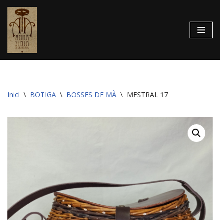
Vés
al
contingut
Inici
\
BOTIGA
\
BOSSES DE MÀ
\
MESTRAL 17