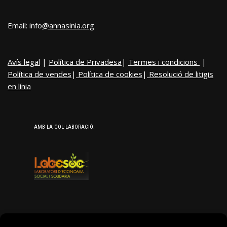
Email: info
@annasinia.org
Avís legal
|
Política de Privadesa
|
Termes i condicions
|
Política de vendes
|
Política de cookies
|
Resolució de litigis
en línia
AMB LA COL·LABORACIÓ: