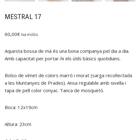
MESTRAL 17
60,00
€
Iva inclòs
Aquesta bossa de mà és una bona companya pel dia a dia.
Amb capacitat per portar-hi els útils bàsics quotidians.
Bolso de vímet de colors marró i morat (sarga recol·lectada
a les Muntanyes de Prades). Ansa regulable amb sivella i
tapa de pell color conyac. Tanca de mosquetó.
Boca: 12x19cm
Altura: 23cm